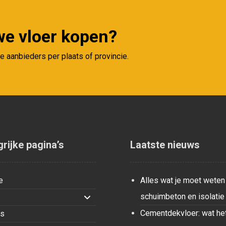
uwe vloer kopen?
 aanbieders per plaats of provincie.
rijke pagina’s
Laatste nieuws
e
Alles wat je moet weten
schuimbeton en isolatie
Cementdekvloer: wat het
ts