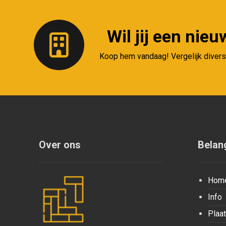
Wil jij een nie
Koop hem vandaag! Vergelijk diverse
Over ons
Belang
Hom
Info
Plaa